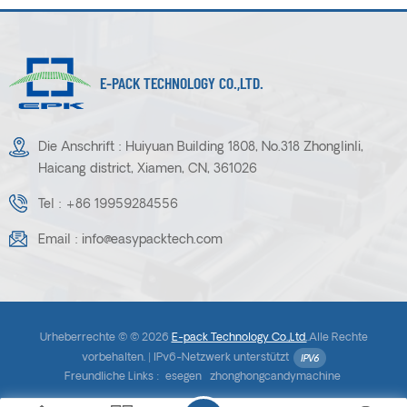
E-PACK TECHNOLOGY CO.,LTD.
Die Anschrift : Huiyuan Building 1808, No.318 Zhonglinli,
Haicang district, Xiamen, CN, 361026
Tel :
+86 19959284556
Email :
info@easypacktech.com
Urheberrechte © © 2026
E-pack Technology Co.,Ltd.
.Alle Rechte
vorbehalten. |
IPv6-Netzwerk unterstützt
Freundliche Links :
esegen
zhonghongcandymachine