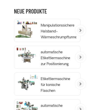
NEUE PRODUKTE
Manipulationssichere
Halsband-
Wärmeschrumpftunnel-
Verpackungsmaschine
automatische
Etikettiermaschine
zur Positionierung
von runden
Flaschen
Etikettiermaschine
für konische
Flaschen
automatische