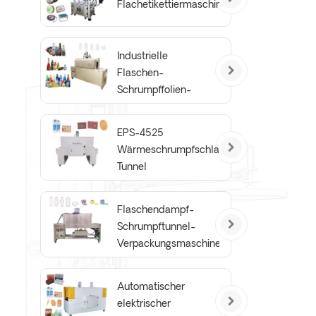
Flachetikettiermaschine
Industrielle
Flaschen-
Schrumpffolien-
Hülsen-Dampf-
Schrumpftunnel-
EPS-4525
Maschine
Wärmeschrumpfschlauch-
Tunnel
Flaschendampf-
Schrumpftunnel-
Verpackungsmaschine
Basic Edition
Automatischer
elektrischer