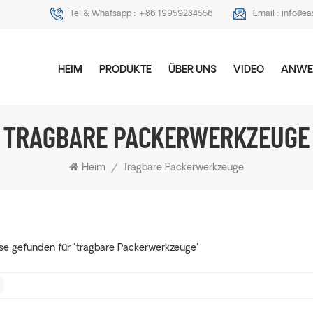
Tel & Whatsapp :
+86 19959284556
Email :
info@ea
HEIM
PRODUKTE
ÜBER UNS
VIDEO
ANWE
TRAGBARE PACKERWERKZEUGE
Heim
/
Tragbare Packerwerkzeuge
se gefunden für "tragbare Packerwerkzeuge"