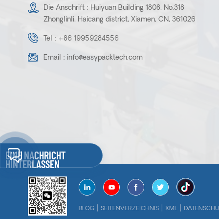
Die Anschrift : Huiyuan Building 1808, No.318
Zhonglinli, Haicang district, Xiamen, CN, 361026
Tel :
+86 19959284556
Email :
info@easypacktech.com
EINE NACHRICHT
HINTERLASSEN
|
|
|
BLOG
SEITENVERZEICHNIS
XML
DATENSCHU