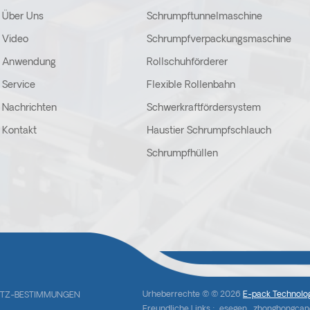
Über Uns
Schrumpftunnelmaschine
Video
Schrumpfverpackungsmaschine
Anwendung
Rollschuhförderer
Service
Flexible Rollenbahn
Nachrichten
Schwerkraftfördersystem
Kontakt
Haustier Schrumpfschlauch
Schrumpfhüllen
Urheberrechte © © 2026
E-pack Technolog
TZ-BESTIMMUNGEN
Freundliche Links :
esegen
zhonghongca