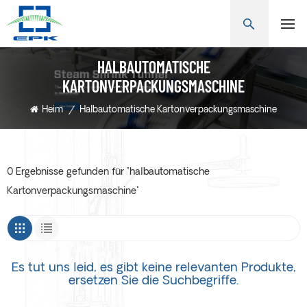
HALBAUTOMATISCHE
KARTONVERPACKUNGSMASCHINE
Heim
/
Halbautomatische Kartonverpackungsmaschine
0 Ergebnisse gefunden für "halbautomatische
Kartonverpackungsmaschine"
Es tut uns leid, es gibt keine relevanten Produkte,
ersetzen Sie die Suchbegriffe.