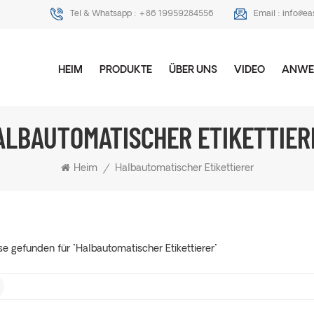
Tel & Whatsapp :
+86 19959284556
Email :
info@ea
HEIM
PRODUKTE
ÜBER UNS
VIDEO
ANWE
ALBAUTOMATISCHER ETIKETTIER
Heim
/
Halbautomatischer Etikettierer
se gefunden für "Halbautomatischer Etikettierer"