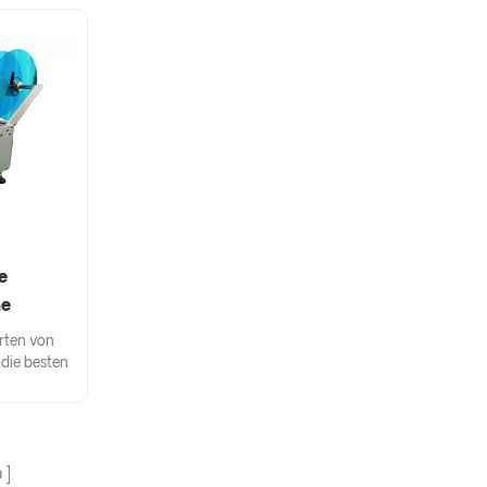
e
ne
rten von
 die besten
iell für die
n, deren
nem oder
ten wir
n