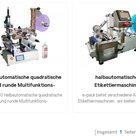
utomatische quadratische
halbautomatisch
 runde Multifunktions-
Etikettiermaschi
Etikettiermaschine
0 Halbautomatische quadratische
e-pack bietet verschiedene A
und runde Multifunktions-
Etikettiermaschinen , wir bieten
ermaschine ■ Es eignet sich für alle
Lösungen für Ihre
ten von Produktetiketten mit
Etikettierungsanforderungen; spez
elmäßigen Oberflächenformen; ■
bedürfnisse von unternehme
Angepasst an Ihre
produktionsumfang auf klei
tikettierungsanforderungen.
mittlerem niveau. liegt, bie
Insgesamt
1
Seite