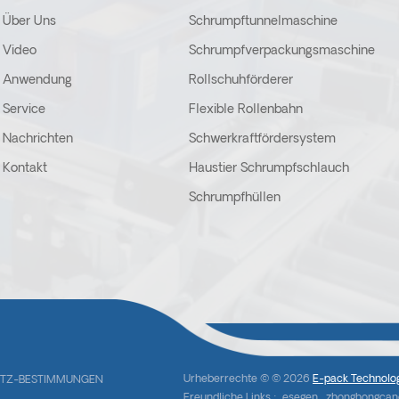
Über Uns
Schrumpftunnelmaschine
Video
Schrumpfverpackungsmaschine
Anwendung
Rollschuhförderer
Service
Flexible Rollenbahn
Nachrichten
Schwerkraftfördersystem
Kontakt
Haustier Schrumpfschlauch
Schrumpfhüllen
Urheberrechte © © 2026
E-pack Technolog
TZ-BESTIMMUNGEN
Freundliche Links :
esegen
zhonghongca