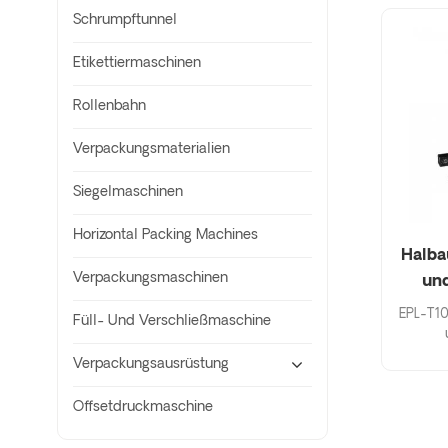
Schrumpftunnel
Etikettiermaschinen
Rollenbahn
Verpackungsmaterialien
Siegelmaschinen
Horizontal Packing Machines
Halba
Verpackungsmaschinen
und
EPL-T10
Füll- Und Verschließmaschine
Etiketti
Verpackungsausrüstung
Ar
unreg
Offsetdruckmaschine
E