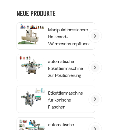
NEUE PRODUKTE
Manipulationssichere
Halsband-
Wärmeschrumpftunnel-
Verpackungsmaschine
automatische
Etikettiermaschine
zur Positionierung
von runden
Flaschen
Etikettiermaschine
für konische
Flaschen
automatische