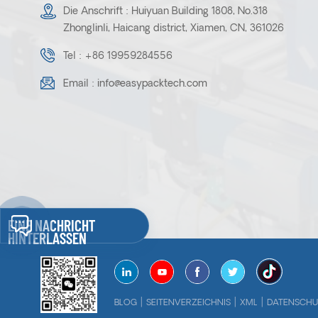
Die Anschrift : Huiyuan Building 1808, No.318
Zhonglinli, Haicang district, Xiamen, CN, 361026
Tel :
+86 19959284556
Email :
info@easypacktech.com
EINE NACHRICHT
HINTERLASSEN
|
|
|
BLOG
SEITENVERZEICHNIS
XML
DATENSCHU