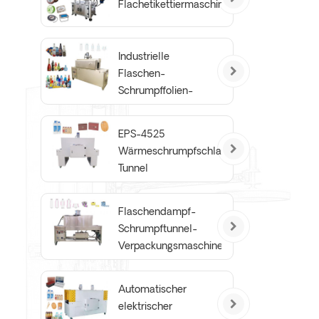
Flachetikettiermaschine
Industrielle
Flaschen-
Schrumpffolien-
Hülsen-Dampf-
Schrumpftunnel-
EPS-4525
Maschine
Wärmeschrumpfschlauch-
Tunnel
Flaschendampf-
Schrumpftunnel-
Verpackungsmaschine
Basic Edition
Automatischer
elektrischer