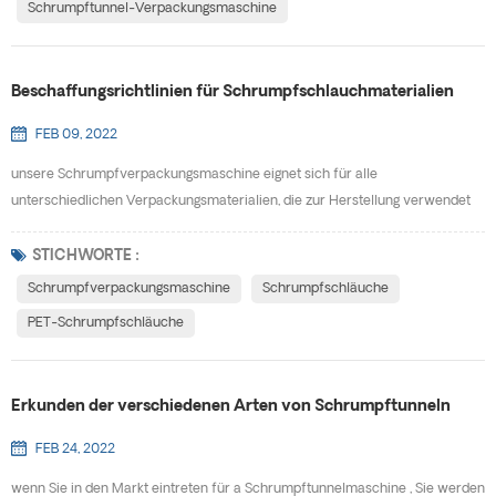
Schrumpftunnel-Verpackungsmaschine
Beschaffungsrichtlinien für Schrumpfschlauchmaterialien
FEB 09, 2022
unsere Schrumpfverpackungsmaschine eignet sich für alle
unterschiedlichen Verpackungsmaterialien, die zur Herstellung verwendet
werden Schrumpfschläuche Auf dem heutigen Markt. bestimmen Ihre
Verpackungsform und der Verwendungszweck, welche Materialien für Ihr
STICHWORTE :
spezielles Projekt am besten geeignet sind. Zu den verfügbaren Materialien
Schrumpfverpackungsmaschine
Schrumpfschläuche
gehören: Haustier (G) , PVC, OPS und Pla.· Haustier (g)- Polypro...
PET-Schrumpfschläuche
Erkunden der verschiedenen Arten von Schrumpftunneln
FEB 24, 2022
wenn Sie in den Markt eintreten für a Schrumpftunnelmaschine , Sie werden