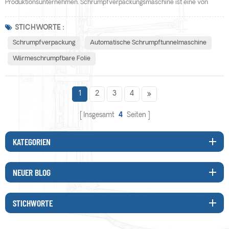
Produktionsunternehmen. Schrumpfverpackungsmaschine ist eine von
vielen Verpackungsmaschinen, mit fortschrittlicher
Wärmeschrumpfverpackungstechnologie,, die in vielen
STICHWORTE :
Produktionsunternehmen weit verbreitet ist Sagen Sie Ihnen, warum es
Schrumpfverpackung
Automatische Schrumpftunnelmaschine
Falten in der Schrumpfverpackungsmaschine gibt. Lassen Sie's los und
Wärmeschrumpfbare Folie
sehen Sie nach. 1. unzureich...
1
2
3
4
Insgesamt
4
Seiten
KATEGORIEN
NEUER BLOG
STICHWORTE