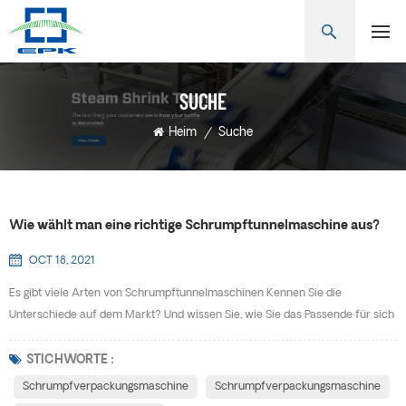
SUCHE
Heim
/
Suche
Wie wählt man eine richtige Schrumpftunnelmaschine aus?
OCT 18, 2021
Es gibt viele Arten von Schrumpftunnelmaschinen Kennen Sie die
Unterschiede auf dem Markt? Und wissen Sie, wie Sie das Passende für sich
auswählen? Schrumpfverpackungsmaschine ist auch bekannt als
Schrumpfmaschine, Schrumpfmaschine, Schrumpfverpackungsmaschine,
STICHWORTE :
Schrumpffolienverpackungsmaschine, Manschettenschrumpfmaschine,
Schrumpfverpackungsmaschine
Schrumpfverpackungsmaschine
bilaterale Siegelschrumpfmaschine und so weiter. Auswahl der