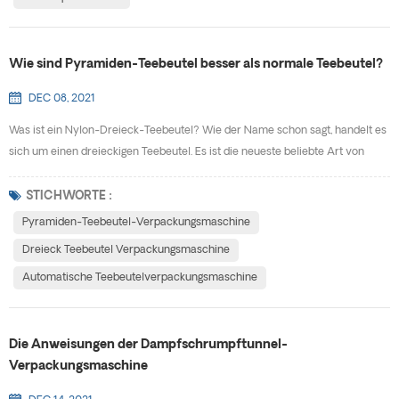
Verschiedene G...
Wie sind Pyramiden-Teebeutel besser als normale Teebeutel?
DEC 08, 2021
Was ist ein Nylon-Dreieck-Teebeutel? Wie der Name schon sagt, handelt es
sich um einen dreieckigen Teebeutel. Es ist die neueste beliebte Art von
Teebeuteln. Wie sind die Marktaussichten von
Dreieckteebeutelverpackung? Es ist offensichtlich, dass laut Statistik immer
STICHWORTE :
mehr Verbraucher Triangel-Beutel-Tee mögen, und sein Markt wird immer
Pyramiden-Teebeutel-Verpackungsmaschine
größer. Es hat gleichzeitig die traditionelle Teekultur und ei...
Dreieck Teebeutel Verpackungsmaschine
Automatische Teebeutelverpackungsmaschine
Die Anweisungen der Dampfschrumpftunnel-
Verpackungsmaschine