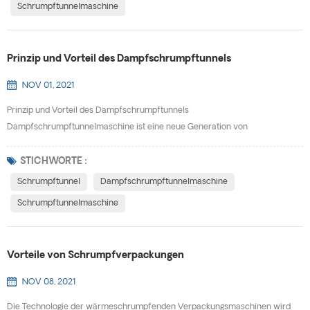
Schrumpftunnelmaschine
Schrumpfverpa...
Prinzip und Vorteil des Dampfschrumpftunnels
NOV 01, 2021
Prinzip und Vorteil des Dampfschrumpftunnels
Dampfschrumpftunnelmaschine ist eine neue Generation von
Folienschrumpfmaschinen, exquisites Design, schönes Aussehen, nimmt
keinen Platz ein, bewegt sich, Installation schnell, einfach einzustellen. Es
STICHWORTE :
kann unabhängig verwendet oder der Produktionslinie hinzugefügt werden.
Schrumpftunnel
Dampfschrumpftunnelmaschine
Unter Verwendung der einzigartigen konstanten Temperatur des Dampfes
Schrumpftunnelmaschine
und der gle...
Vorteile von Schrumpfverpackungen
NOV 08, 2021
Die Technologie der wärmeschrumpfenden Verpackungsmaschinen wird