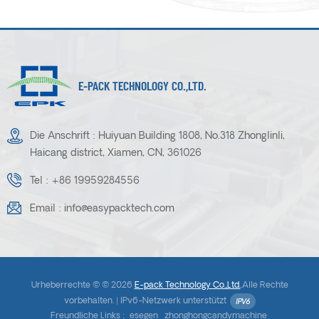
E-PACK TECHNOLOGY CO.,LTD.
Die Anschrift : Huiyuan Building 1808, No.318 Zhonglinli,
Haicang district, Xiamen, CN, 361026
Tel :
+86 19959284556
Email :
info@easypacktech.com
Urheberrechte © © 2026
E-pack Technology Co.,Ltd.
.Alle Rechte
vorbehalten. |
IPv6-Netzwerk unterstützt
Freundliche Links :
esegen
zhonghongcandymachine