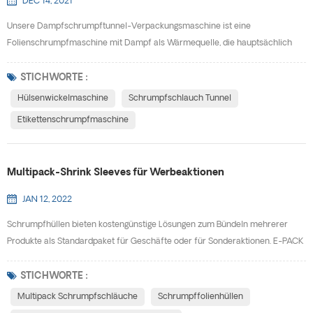
DEC 14, 2021
Unsere Dampfschrumpftunnel-Verpackungsmaschine ist eine
Folienschrumpfmaschine mit Dampf als Wärmequelle, die hauptsächlich
zum Schrumpfen von Folienetiketten von Flaschen verwendet wird. Im
Vergleich zu Elektro Hülsenwickelmaschine , es hat die Eigenschaften von
STICHWORTE :
einfach zu bedienen, glatt schrumpfend und hocheffizient. Es ist die ideale
Hülsenwickelmaschine
Schrumpfschlauch Tunnel
Ausrüstung für Weingüter, Getränkefabriken und pharmazeutisc...
Etikettenschrumpfmaschine
Multipack-Shrink Sleeves für Werbeaktionen
JAN 12, 2022
Schrumpfhüllen bieten kostengünstige Lösungen zum Bündeln mehrerer
Produkte als Standardpaket für Geschäfte oder für Sonderaktionen. E-PACK
ist darauf spezialisiert, kundenspezifische Lösungen zu entwickeln, um die
Bedürfnisse unserer Kunden zu erfüllen. Multipack-Schrumpfhüllen
STICHWORTE :
ermöglichen Produkte in verschiedenen Formen und Größen, die zu einer
Multipack Schrumpfschläuche
Schrumpffolienhüllen
einzigen Verpackung mit einem eindeutigen Strichco...