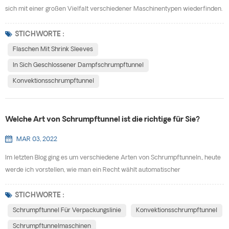
sich mit einer großen Vielfalt verschiedener Maschinentypen wiederfinden.
Einige Maschinen arbeiten mit Dampf. Andere verwenden Heißluft. Jede Art
von Schrumpftunnel ist für bestimmte Anwendungen ausgelegt. Was genau
STICHWORTE :
ist ein Schrumpftunnel? ein Schrumpftunnel (allgemein auch bekannt als a
Flaschen Mit Shrink Sleeves
Schrumpftunnel) ist ein metallischer...
In Sich Geschlossener Dampfschrumpftunnel
Konvektionsschrumpftunnel
Welche Art von Schrumpftunnel ist die richtige für Sie?
MAR 03, 2022
Im letzten Blog ging es um verschiedene Arten von Schrumpftunneln., heute
werde ich vorstellen, wie man ein Recht wählt automatischer
Schrumpftunnel für dich. Um die obige Frage, angemessen zu beantworten,
müssen Sie selbst einige Fragen beantworten. Hier sind einige Punkte, die Sie
STICHWORTE :
berücksichtigen sollten, wenn Sie herausfinden möchten, welche Art von
Schrumpftunnel Für Verpackungslinie
Konvektionsschrumpftunnel
Schrumpftunnel für Ihre Produkte und Verpacku...
Schrumpftunnelmaschinen