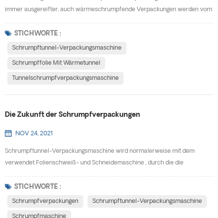
immer ausgereifter, auch wärmeschrumpfende Verpackungen werden vom
Markt bevorzugt. Gleichzeitig treibt es die Entwicklung von Schrumpftunnel-
Verpackungsmaschine.W Warum sich die Schrumpfverpackungen so
STICHWORTE :
schnell entwickeln, und welche Vorteile bietet die Verwendung?
Schrumpftunnel-Verpackungsmaschine
Schrumpffolie mit Wärmetunnel? (1) Schrumpfverpackungen können
Schrumpffolie Mit Wärmetunnel
spezie...
Tunnelschrumpfverpackungsmaschine
Die Zukunft der Schrumpfverpackungen
NOV 24, 2021
Schrumpftunnel-Verpackungsmaschine wird normalerweise mit dem
verwendet Folienschweiß- und Schneidemaschine , durch die die
Mantelfolien-Siegelmaschine außen am Produkt installiert und versiegelt
wird, in die Schrumpfmaschine zum Erhitzen, damit das
STICHWORTE :
Verpackungsmaterial schrumpft und das Produkt fest umhüllt. Die
Schrumpfverpackungen
Schrumpftunnel-Verpackungsmaschine
verpackte Ware hat eine gewisse Antifouling- und Anti-Impact-Fähigkeit.
Schrumpfmaschine